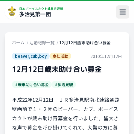
日本ボーイスカウト岐阜県連盟
多治見第一団
ホーム
/
活動記録一覧
/
12月12日歳末助け合い募金
2010年12月12日
beaver,cub,boy
奉仕活動
12月12日歳末助け合い募金
#歳末助け合い募金
#多治見駅
平成22年12月12日 ＪＲ多治見駅南北連絡通路
壁画前で１・２団のビーバー、カブ、ボーイス
カウトが歳末助け青募金を行いました。皆大き
な声で募金を呼び掛けてくれて、大勢の方に募